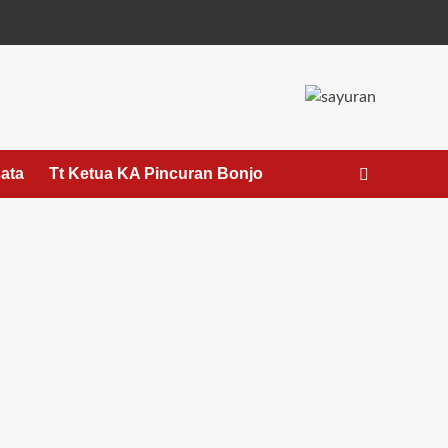
sata
Tt Ketua KA Pincuran Bonjo