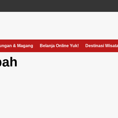
ungan & Magang
Belanja Online Yuk!
Destinasi Wisat
bah