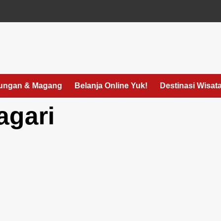
ungan & Magang
Belanja Online Yuk!
Destinasi Wisat
agari