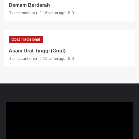
Demam Berdarah
pincuranbonjo
16 tahun ago
0
Obat Tradisional
Asam Urat Tinggi (Gout)
pincuranbonjo
16 tahun ago
0