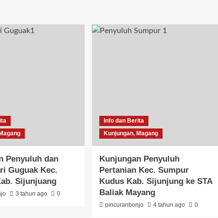
ita
Info dan Berita
 Magang
Kunjungan, Magang
n Penyuluh dan
Kunjungan Penyuluh
ri Guguak Kec.
Pertanian Kec. Sumpur
Kab. Sijunjuang
Kudus Kab. Sijunjung ke STA
Baliak Mayang
njo
3 tahun ago
0
pincuranbonjo
4 tahun ago
0