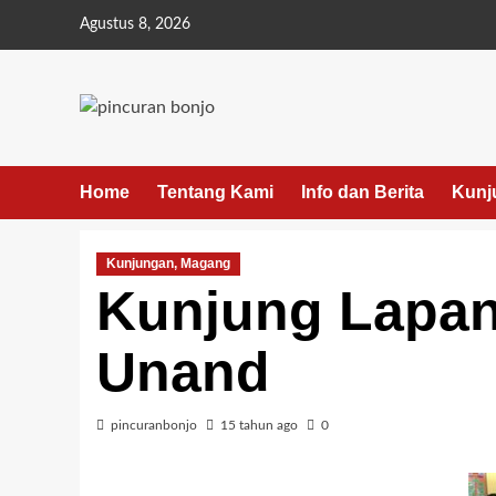
Agustus 8, 2026
Home
Tentang Kami
Info dan Berita
Kunj
Kunjungan, Magang
Kunjung Lapa
Unand
pincuranbonjo
15 tahun ago
0