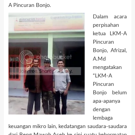
A Pincuran Bonjo.
Dalam acara
perpisahan
ketua LKM-A
Pincuran
Bonjo, Afrizal,
A.Md
mengatakan
“LKM-A
Pincuran
Bonjo belum
apa-apanya
dengan
lembaga
keuangan mikro lain, kedatangan saudara-saudara