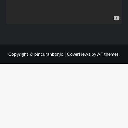
Copyright © pincuranbonjo
|
CoverNews
by AF themes.