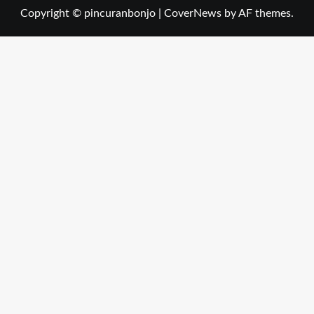
Copyright © pincuranbonjo
|
CoverNews
by AF themes.