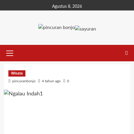
Agustus 8, 2026
Wisata
pincuranbonjo
4 tahun ago
0