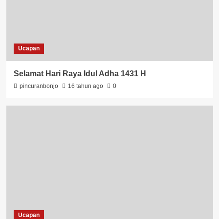
Ucapan
Selamat Hari Raya Idul Adha 1431 H
pincuranbonjo
16 tahun ago
0
Ucapan