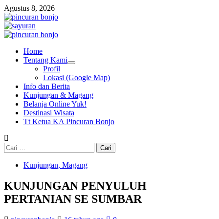
Skip
Agustus 8, 2026
to
content
Primary
Menu
Home
Tentang Kami
Profil
Lokasi (Google Map)
Info dan Berita
Kunjungan & Magang
Belanja Online Yuk!
Destinasi Wisata
Tt Ketua KA Pincuran Bonjo
Cari
untuk:
Kunjungan, Magang
KUNJUNGAN PENYULUH
PERTANIAN SE SUMBAR