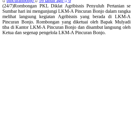
pincuranbonjo
16 tahun ago
0
(24/7)Rombongan PKL Diklat Agribisnis Penyuluh Pertanian se
Sumbar hari ini mengunjungi LKM-A Pincuran Bonjo dalam rangka
melihat langsung kegiatan Agribisnis yang berada di LKM-A
Pincuran Bonjo. Rombongan yang diketuai oleh Bapak Mulyadi
tiba di Kantor LKM-A Pincuran Bonjo dan disambut langsung oleh
Ketua dan segenap pengelola LKM-A Pincuran Bonjo.