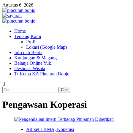
Agustus 6, 2026
Home
Tentang Kami
Profil
Lokasi (Google Map)
Info dan Berita
Kunjungan & Magang
Belanja Online Yuk!
Destinasi Wisata
Tt Ketua KA Pincuran Bonjo
Pengawsan Koperasi
Artikel LKMA, Koperasi