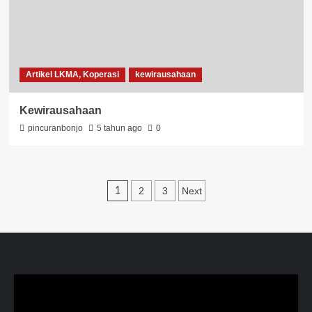
Artikel LKMA, Koperasi
kewirausahaan
Kewirausahaan
pincuranbonjo
5 tahun ago
0
2
3
Next
1