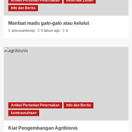
Artikel Pertanian Peternakan
Beternak Lebah
Info dan Berita
Manfaat madu galo-galo atau kelulut
pincuranbonjo
5 tahun ago
0
Artikel Pertanian Peternakan
Info dan Berita
kewirausahaan
Kiat Pengembangan Agribisnis