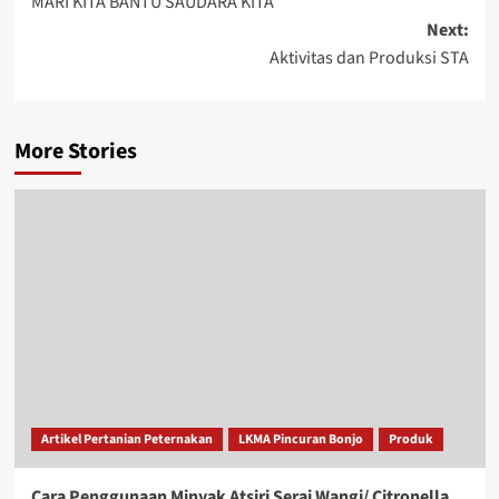
MARI KITA BANTU SAUDARA KITA
Next:
Aktivitas dan Produksi STA
More Stories
Artikel Pertanian Peternakan
LKMA Pincuran Bonjo
Produk
Cara Penggunaan Minyak Atsiri Serai Wangi/ Citronella