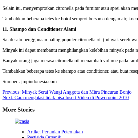
Selain itu, menyemprotkan citronella pada furnitur atau sprei akan m
Tambahkan beberapa tetes ke botol semprot bersama dengan air, koc
11. Shampo dan Conditioner Alami
Salah satu penggunaan paling populer citronella oil (minyak sereh wa
Minyak ini dapat membantu menghilangkan kelebihan minyak pada r
Banyak orang juga merasa citronella oil menambah volume pada ram
Tambahkan beberapa tetes ke shampo atau conditioner, atau buat rese
Sumber : jmpindonesia.com
Post
Previous:
Minyak Serai Wangi Anggota dan Mitra Pincuran Bonjo
Next:
Cara mengatasi tidak bisa Insert Video di Powerpoint 2010
navigation
More Stories
Artikel Pertanian Peternakan
Pestisida Organik