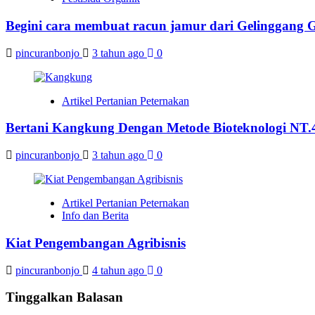
Begini cara membuat racun jamur dari Gelinggang 
pincuranbonjo
3 tahun ago
0
Artikel Pertanian Peternakan
Bertani Kangkung Dengan Metode Bioteknologi NT.
pincuranbonjo
3 tahun ago
0
Artikel Pertanian Peternakan
Info dan Berita
Kiat Pengembangan Agribisnis
pincuranbonjo
4 tahun ago
0
Tinggalkan Balasan