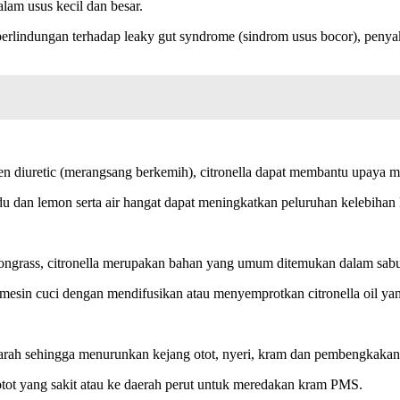
am usus kecil dan besar.
perlindungan terhadap leaky gut syndrome (sindrom usus bocor), penyak
gen diuretic (merangsang berkemih), citronella dapat membantu upaya m
adu dan lemon serta air hangat dapat meningkatkan peluruhan kelebihan
ongrass, citronella merupakan bahan yang umum ditemukan dalam sabun
esin cuci dengan mendifusikan atau menyemprotkan citronella oil yang
darah sehingga menurunkan kejang otot, nyeri, kram dan pembengkakan
 otot yang sakit atau ke daerah perut untuk meredakan kram PMS.