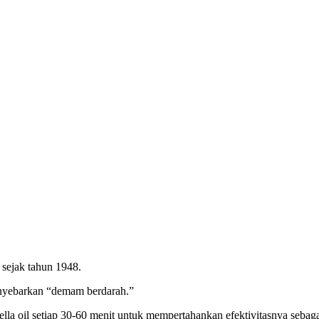
t sejak tahun 1948.
nyebarkan “demam berdarah.”
lla oil setiap 30-60 menit untuk mempertahankan efektivitasnya sebaga