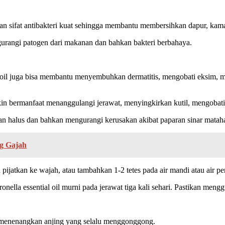
ur dan sifat antibakteri kuat sehingga membantu membersihkan dapur, k
gurangi patogen dari makanan dan bahkan bakteri berbahaya.
la oil juga bisa membantu menyembuhkan dermatitis, mengobati eksim,
ermanfaat menanggulangi jerawat, menyingkirkan kutil, mengobati bis
n halus dan bahkan mengurangi kerusakan akibat paparan sinar mataha
ng Gajah
pijatkan ke wajah, atau tambahkan 1-2 tetes pada air mandi atau air p
nella essential oil murni pada jerawat tiga kali sehari. Pastikan mengg
if menenangkan anjing yang selalu menggonggong.