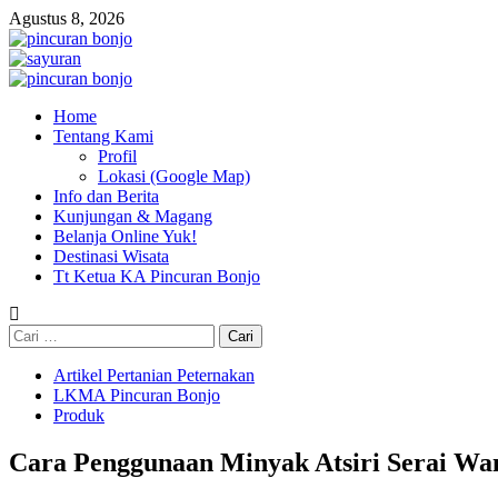
Skip
Agustus 8, 2026
to
content
Primary
Menu
Home
Tentang Kami
Profil
Lokasi (Google Map)
Info dan Berita
Kunjungan & Magang
Belanja Online Yuk!
Destinasi Wisata
Tt Ketua KA Pincuran Bonjo
Cari
untuk:
Artikel Pertanian Peternakan
LKMA Pincuran Bonjo
Produk
Cara Penggunaan Minyak Atsiri Serai Wangi