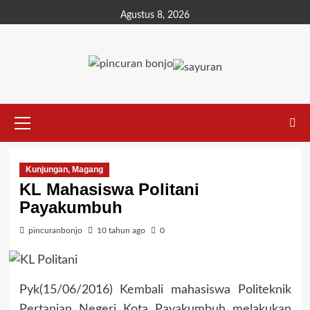
Agustus 8, 2026
Kunjungan, Magang
KL Mahasiswa Politani
Payakumbuh
pincuranbonjo
10 tahun ago
0
Pyk(15/06/2016) Kembali mahasiswa Politeknik
Pertanian Negeri Kota Payakumbuh melakukan