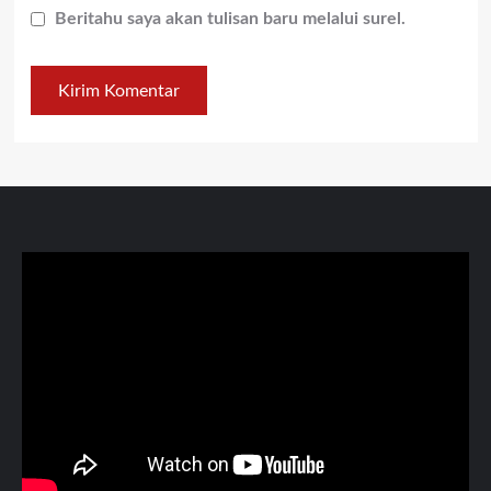
Beritahu saya akan tulisan baru melalui surel.