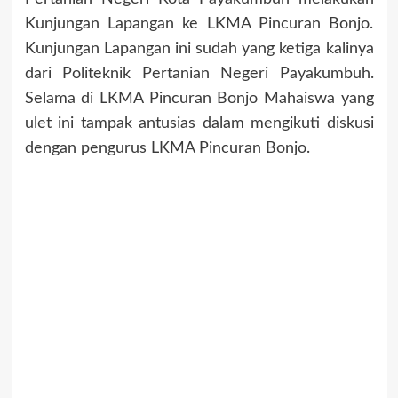
Kunjungan Lapangan ke LKMA Pincuran Bonjo.
Kunjungan Lapangan ini sudah yang ketiga kalinya
dari Politeknik Pertanian Negeri Payakumbuh.
Selama di LKMA Pincuran Bonjo Mahaiswa yang
ulet ini tampak antusias dalam mengikuti diskusi
dengan pengurus LKMA Pincuran Bonjo.