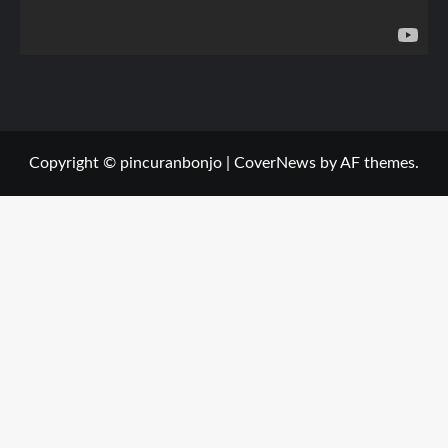
Copyright © pincuranbonjo
|
CoverNews
by AF themes.