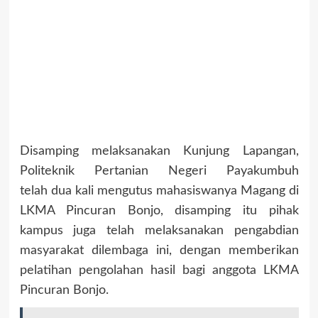
Disamping melaksanakan Kunjung Lapangan,
Politeknik Pertanian Negeri Payakumbuh
telah dua kali mengutus mahasiswanya Magang di
LKMA Pincuran Bonjo, disamping itu pihak
kampus juga telah melaksanakan pengabdian
masyarakat dilembaga ini, dengan memberikan
pelatihan pengolahan hasil bagi anggota LKMA
Pincuran Bonjo.