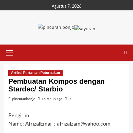
Agustus 7, 2026
Artikel Pertanian Peternakan
Pembuatan Kompos dengan
Stardec/ Starbio
pincuranbonjo
15 tahun ago
0
Pengirim
Name: AfrizalEmail : afrizalzam@yahoo.com