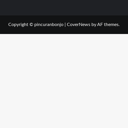
Copyright © pincuranbonjo
|
CoverNews
by AF themes.