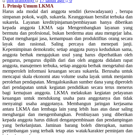
pincuranbonjo
17 tahun ago
0
1. Prinsip Umum LKMA
Harus ada modal dari anggota sendiri (keswadayaan) , berupa
simpanan pokok, wajib, sukarela. Keanggotaan bersifat terbuka dan
sukarela. Layanan kredit/pinjaman/pembiayaan hanya diberikan
kepada anggota LKMA saja Mengembangkan layanan yang
bermutu dan profesional, bukan berderma atau atau mengejar laba.
Dapat menghargai jasa, kemampuan dan produktifitas orang secara
layak dan rasional. Saling percaya dan menepati janji.
Kepemimpinan demokratis; setiap anggota punya kedudukan sama,
anggota berhak mengajukan usul yang harus diperhatikan oleh
pengurus, pengurus dipilih dari dan oleh anggota didalam rapat
anggota, manajemen terbuka, setiap anggota berhak mengetahui dan
memperoleh informasi keuangan secara sukarela. Berusaha untuk
mencapai skala ekonomi atau volume usaha layak untuk menjamin
perolehan pendapatan. Mengalokasikan sumber dana yang diperoleh
dari pendapatan untuk kegiatan pendidikan secara terus menerus
bagi kemajuan anggota. LKMA melakukan kegiatan pelayanan
keuangan untuk mendukung usaha para anggotanya dan tidak
menyaingi usaha anggotanya. Membangun jaringan kerjasama
antara LKMA dan lembaga lain yang lebih luas atas dasar saling
menghargai dan mengembangkan. Pembiayaan yang diberikan
kepada anggota harus diikuti denganpembinaan dan pendampingan
yang berkelanjutan. Jaminan barang boleh diterapkan, namun
pertimbangan yang terbaik tetap atas watak/karakter peminjam dan