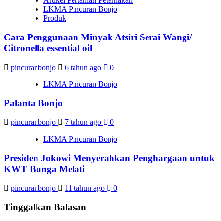
Artikel Pertanian Peternakan
LKMA Pincuran Bonjo
Produk
Cara Penggunaan Minyak Atsiri Serai Wangi/
Citronella essential oil
pincuranbonjo
6 tahun ago
0
LKMA Pincuran Bonjo
Palanta Bonjo
pincuranbonjo
7 tahun ago
0
LKMA Pincuran Bonjo
Presiden Jokowi Menyerahkan Penghargaan untuk
KWT Bunga Melati
pincuranbonjo
11 tahun ago
0
Tinggalkan Balasan