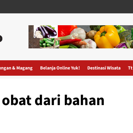
ungan & Magang
Belanja Online Yuk!
Destinasi Wisata
Tt
obat dari bahan