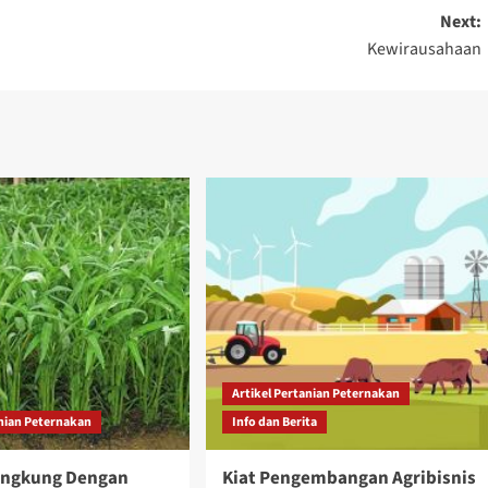
Next:
Kewirausahaan
Artikel Pertanian Peternakan
anian Peternakan
Info dan Berita
angkung Dengan
Kiat Pengembangan Agribisnis