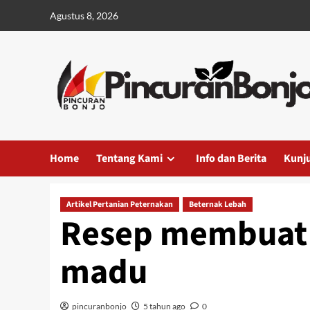
Agustus 8, 2026
Home
Tentang Kami
Info dan Berita
Kunj
Artikel Pertanian Peternakan
Beternak Lebah
Resep membuat 
madu
pincuranbonjo
5 tahun ago
0