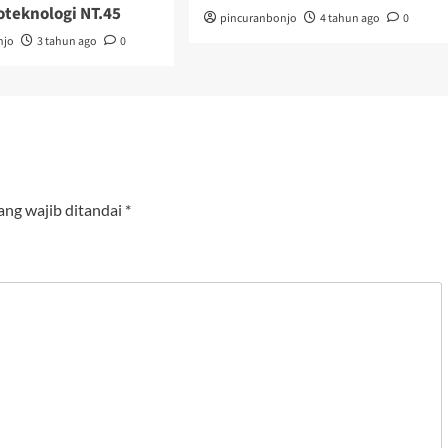
oteknologi NT.45
pincuranbonjo
4 tahun ago
0
njo
3 tahun ago
0
ang wajib ditandai
*