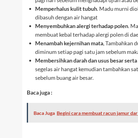
pagi hari sebelum menghadapi ujian atau be
Memperhalus kulit tubuh
. Madu murni dio
dibasuh dengan air hangat
Menyembuhkan alergi terhadap polen
. Ma
membuat kebal terhadap alergi polen di da
Menambah kejernihan mata
, Tambahkan d
diminum setiap pagi satu jam sebelum mak
Membersihkan darah dan usus besar serta
segelas air hangat kemudian tambahkan sat
sebelum buang air besar.
Baca juga :
Baca Juga
Begini cara membuat racun jamur dar