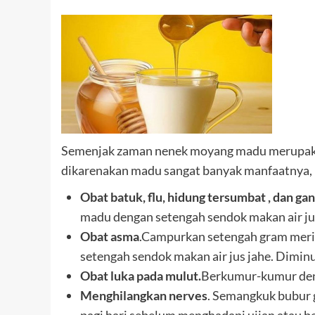
Semenjak zaman nenek moyang madu merupakan 
dikarenakan madu sangat banyak manfaatnya,
Obat batuk, flu, hidung tersumbat , dan g
madu dengan setengah sendok makan air jus 
Obat asma
.Campurkan setengah gram meri
setengah sendok makan air jus jahe. Diminum
Obat luka pada mulut.
Berkumur-kumur deng
Menghilangkan nerves
. Semangkuk bubur 