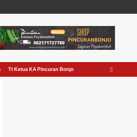
a
Tt Ketua KA Pincuran Bonjo