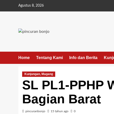
Agustus 8, 2026
Home
Tentang Kami
Info dan Berita
Kunj
Kunjungan, Magang
SL PL1-PPHP W
Bagian Barat
pincuranbonjo
15 tahun ago
0