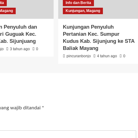
ita
Info dan Berita
 Magang
Kunjungan, Magang
n Penyuluh dan
Kunjungan Penyuluh
ri Guguak Kec.
Pertanian Kec. Sumpur
Kab. Sijunjuang
Kudus Kab. Sijunjung ke STA
Baliak Mayang
njo
3 tahun ago
0
pincuranbonjo
4 tahun ago
0
yang wajib ditandai
*