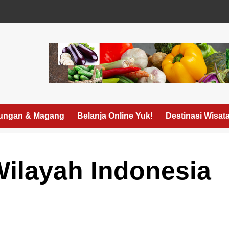
ungan & Magang
Belanja Online Yuk!
Destinasi Wisat
ilayah Indonesia