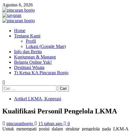
Skip
Agustus 6, 2026
to
content
Primary
Menu
Home
Tentang Kami
Profil
Lokasi (Google Map)
Info dan Berita
Kunjungan & Magang
Belanja Online Yuk!
Destinasi Wisata
Tt Ketua KA Pincuran Bonjo
Cari
untuk:
Artikel LKMA, Koperasi
Kualifikasi Personil Pengelola LKMA
pincuranbonjo
15 tahun ago
0
Untuk menempati posisi dalam struktur pengelola pada LKM-A