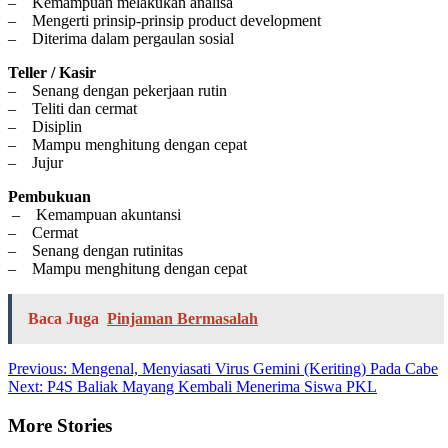
– Kemampuan melakukan analisa
– Mengerti prinsip-prinsip product development
– Diterima dalam pergaulan sosial
Teller / Kasir
– Senang dengan pekerjaan rutin
– Teliti dan cermat
– Disiplin
– Mampu menghitung dengan cepat
– Jujur
Pembukuan
– Kemampuan akuntansi
– Cermat
– Senang dengan rutinitas
– Mampu menghitung dengan cepat
Baca Juga
Pinjaman Bermasalah
Post
Previous:
Mengenal, Menyiasati Virus Gemini (Keriting) Pada Cabe
Next:
P4S Baliak Mayang Kembali Menerima Siswa PKL
navigation
More Stories