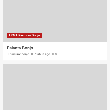
LKMA Pincuran Bonjo
Palanta Bonjo
pincuranbonjo
7 tahun ago
0