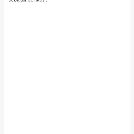
sebagai berikut :