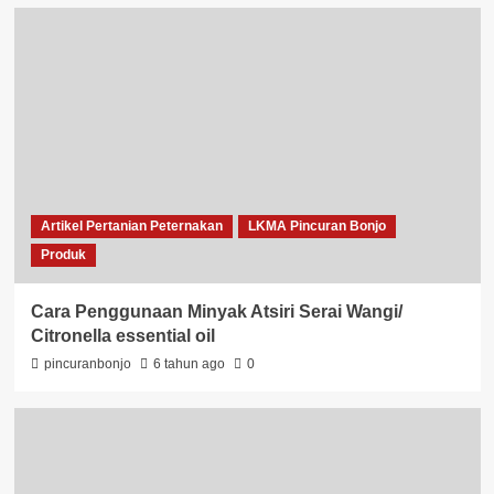
Artikel Pertanian Peternakan
LKMA Pincuran Bonjo
Produk
Cara Penggunaan Minyak Atsiri Serai Wangi/
Citronella essential oil
pincuranbonjo
6 tahun ago
0