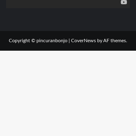
Copyright © pincuranbonjo
|
CoverNews
by AF themes.