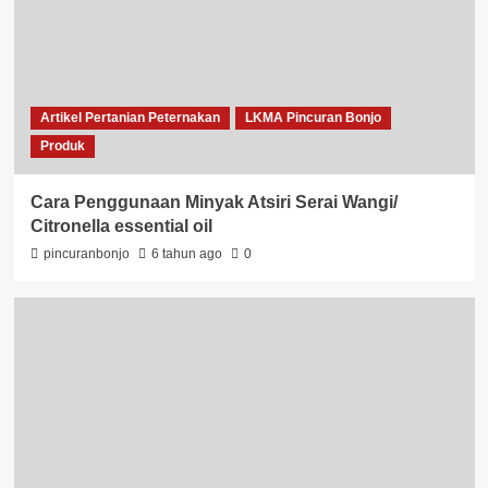
Artikel Pertanian Peternakan
LKMA Pincuran Bonjo
Produk
Cara Penggunaan Minyak Atsiri Serai Wangi/
Citronella essential oil
pincuranbonjo
6 tahun ago
0